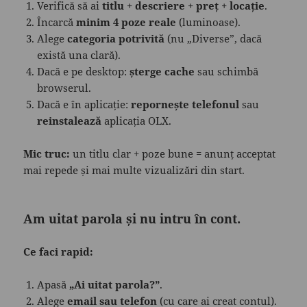
Verifică să ai
titlu + descriere + preț + locație
.
Încarcă
minim 4 poze reale
(luminoase).
Alege
categoria potrivită
(nu „Diverse”, dacă
există una clară).
Dacă e pe desktop:
șterge cache
sau schimbă
browserul.
Dacă e în aplicație:
repornește telefonul
sau
reinstalează
aplicația OLX.
Mic truc:
un titlu clar + poze bune = anunț acceptat
mai repede și mai multe vizualizări din start.
Am uitat parola și nu intru în cont.
Ce faci rapid:
Apasă
„Ai uitat parola?”
.
Alege
email sau telefon
(cu care ai creat contul).