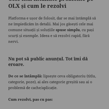
OLX și cum le rezolvi
Platforma e ușor de folosit, dar se mai întâmplă să
ne împiedicăm în detalii. Mai jos găsești cele mai
comune situații și soluțiile
spuse simplu
, cu pași
scurți și exemple. Ideea e să rezolvi rapid, fără
nervi.
Nu pot să public anunțul. Tot îmi dă
eroare.
De ce se întâmplă:
lipsește ceva obligatoriu (titlu,
categorie, poze), ai ales categorie greșită sau ai o
problemă de cache/aplicație.
Cum rezolvi, pas cu pas: