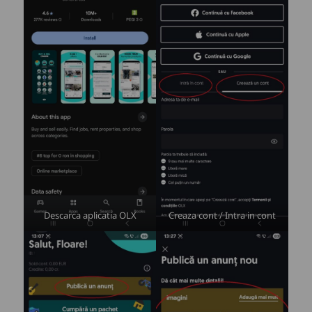
Descarca aplicatia OLX
Creaza cont / Intra in cont