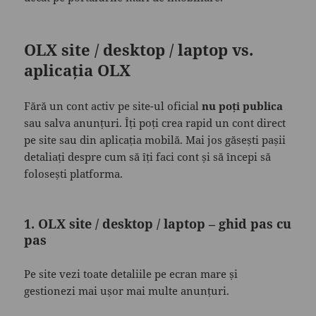
OLX site / desktop / laptop vs.
aplicația OLX
Fără un cont activ pe site-ul oficial
nu poți publica
sau salva anunțuri. Îți poți crea rapid un cont direct
pe site sau din aplicația mobilă. Mai jos găsești pașii
detaliați despre cum să îți faci cont și să începi să
folosești platforma.
1. OLX site / desktop / laptop – ghid pas cu
pas
Pe site vezi toate detaliile pe ecran mare și
gestionezi mai ușor mai multe anunțuri.