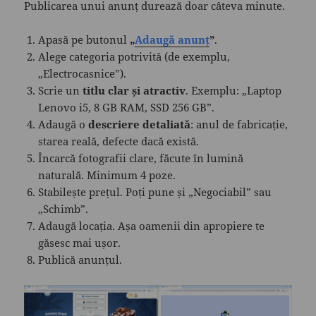
Publicarea unui anunț durează doar câteva minute.
Apasă pe butonul
„
Adaugă anunț
”
.
Alege categoria potrivită (de exemplu,
„Electrocasnice”).
Scrie un
titlu clar și atractiv
. Exemplu: „Laptop
Lenovo i5, 8 GB RAM, SSD 256 GB”.
Adaugă o
descriere detaliată
: anul de fabricație,
starea reală, defecte dacă există.
Încarcă fotografii clare, făcute în lumină
naturală. Minimum 4 poze.
Stabilește prețul. Poți pune și „Negociabil” sau
„Schimb”.
Adaugă locația. Așa oamenii din apropiere te
găsesc mai ușor.
Publică anunțul.