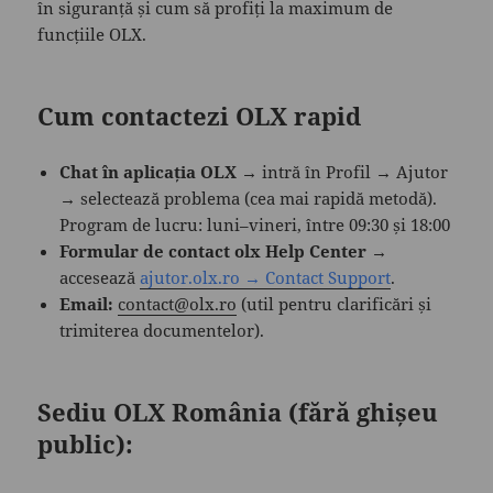
în siguranță și cum să profiți la maximum de
funcțiile OLX.
Cum contactezi OLX rapid
Chat în aplicația OLX
→ intră în Profil → Ajutor
→ selectează problema (cea mai rapidă metodă).
Program de lucru: luni–vineri, între 09:30 și 18:00
Formular de contact olx Help Center
→
accesează
ajutor.olx.ro → Contact Support
.
Email:
contact@olx.ro
(util pentru clarificări și
trimiterea documentelor).
Sediu OLX România (fără ghișeu
public):