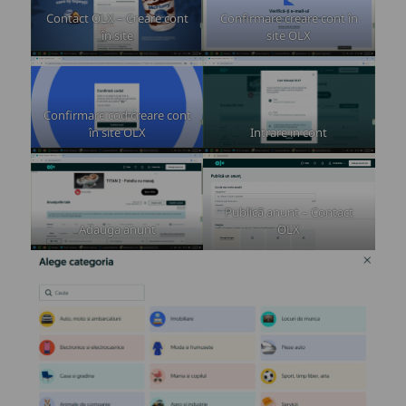
Contact OLX – Creare cont
Confirmare creare cont în
în site
site OLX
Confirmare cod creare cont
în site OLX
Intrare in cont
Publică anunt – Contact
Adauga anunt
OLX