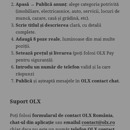
Apasă →
Publică anunț
: alege categoria potrivită
(imobiliare, electricasnice, auto, servicii, locuri de
muncă, cazare, casă și grădină, etc).
Scrie titlul și descrierea
clară, cu detalii
complete.
Adaugă 8 poze reale
, luminoase din mai multe
poziții.
Setează prețul și livrarea
(poți folosi OLX Pay
pentru siguranță).
Introdu un număr de telefon
valid și la care
răspunzi
Publică
și așteaptă mesajele în
OLX contact chat
.
Suport OLX
Poți folosi
formularul de contact OLX România
,
chat-ul din aplicație
sau
emailul
contact@olx.ro
chiar daca nu este un număr
telefon OLX contact