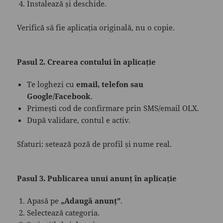
Instalează și deschide.
Verifică să fie aplicația originală, nu o copie.
Pasul 2. Crearea contului în aplicație
Te loghezi cu
email, telefon sau
Google/Facebook
.
Primești cod de confirmare prin SMS/email OLX.
După validare, contul e activ.
Sfaturi: setează poză de profil și nume real.
Pasul 3. Publicarea unui anunț în aplicație
Apasă pe
„Adaugă anunț”
.
Selectează categoria.