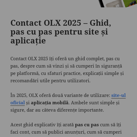
Contact OLX 2025 – Ghid,
pas cu pas pentru site și
aplicație
Contact OLX 2025 îți oferă un ghid complet, pas cu
pas, despre cum să vinzi și să cumperi în siguranță
pe platformă, cu sfaturi practice, explicații simple și
recomandări utile pentru utilizatori.
În 2025, OLX oferă două variante de utilizare:
site-ul
oficial
și
aplicația mobilă
. Ambele sunt simple și
sigure, dar au câteva diferențe importante.
Acest ghid explicativ îți arată
pas cu pas
cum să îți
faci cont, cum să publici anunțuri, cum să cumperi