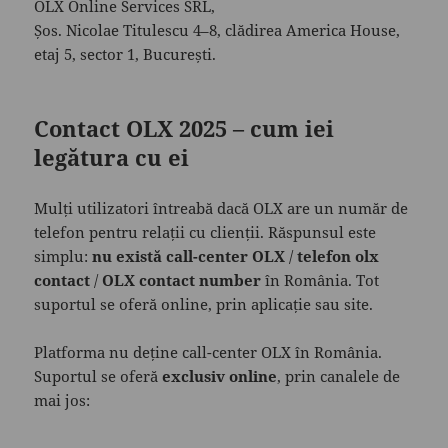
OLX Online Services SRL,
Șos. Nicolae Titulescu 4–8, clădirea America House,
etaj 5, sector 1, București.
Contact OLX 2025 – cum iei
legătura cu ei
Mulți utilizatori întreabă dacă OLX are un număr de
telefon pentru relații cu clienții. Răspunsul este
simplu:
nu există call-center OLX
/
telefon olx
contact
/
OLX contact number
în România. Tot
suportul se oferă online, prin aplicație sau site.
Platforma nu deține call-center OLX în România.
Suportul se oferă
exclusiv online
, prin canalele de
mai jos: