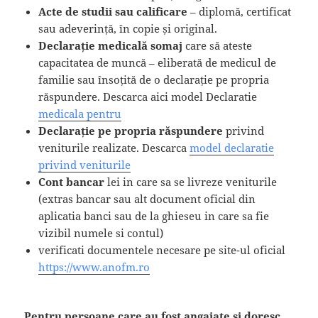
Acte de studii sau calificare
– diplomă, certificat
sau adeverință, în copie și original.
Declarație medicală
somaj
care să ateste
capacitatea de muncă – eliberată de medicul de
familie sau însoțită de o declarație pe propria
răspundere. Descarca aici model Declaratie
medicala pentru
Declarație pe propria răspundere
privind
veniturile realizate. Descarca
model declaratie
privind veniturile
Cont bancar
lei in care sa se livreze veniturile
(extras bancar sau alt document oficial din
aplicatia banci sau de la ghieseu in care sa fie
vizibil numele si contul)
verificati documentele necesare pe site-ul oficial
https://www.anofm.ro
Pentru persoane care au fost angajate si doresc