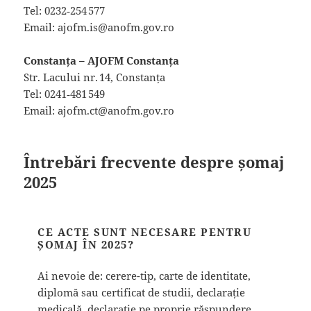
Tel: 0232‑254 577
Email: ajofm.is@anofm.gov.ro
Constanța – AJOFM Constanța
Str. Lacului nr. 14, Constanța
Tel: 0241‑481 549
Email: ajofm.ct@anofm.gov.ro
Întrebări frecvente despre șomaj
2025
CE ACTE SUNT NECESARE PENTRU
ȘOMAJ ÎN 2025?
Ai nevoie de: cerere-tip, carte de identitate,
diplomă sau certificat de studii, declarație
medicală, declarație pe proprie răspundere