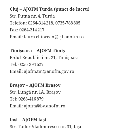
Cluj – AJOFM Turda (punct de lucru)
Str. Putna nr. 4, Turda
Telefon: 0264‑314 218, 0735‑788 805
Fax: 0264‑314 217
Email: laura.chiorean@cjl.anofm.ro
Timișoara – AJOFM Timiș
B-dul Republicii nr. 21, Timișoara
Tel: 0256‑294 627
Email: ajofm.tm@anofm.gov.ro
Brașov – AJOFM Brașov
Str. Lungă nr. 1A, Brașov
Tel: 0268‑416 879
Email: ajofm@bv.anofm.ro
Iași – AJOFM Iași
Str. Tudor Vladimirescu nr. 31, Iași