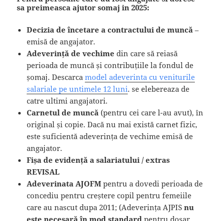
sa preimeasca ajutor somaj in 2025:
Decizia de încetare a contractului de muncă
–
emisă de angajator.
Adeverință de vechime
din care să reiasă
perioada de muncă și contribuțiile la fondul de
șomaj. Descarca
model adeverinta cu veniturile
salariale pe untimele 12 luni
. se elebereaza de
catre ultimi angajatori.
Carnetul de muncă
(pentru cei care l-au avut), în
original și copie. Dacă nu mai există carnet fizic,
este suficientă adeverința de vechime emisă de
angajator.
Fișa de evidență a salariatului / extras
REVISAL
Adeverinata AJOFM
pentru a dovedi perioada de
concediu pentru creștere copil pentru femeiile
care au nascut dupa 2011; (Adeverința AJPIS
nu
este necesară în mod standard
pentru dosar.