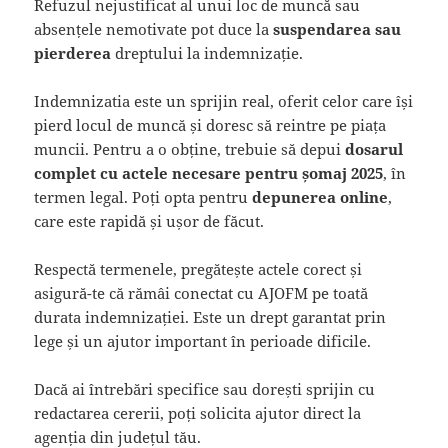
Refuzul nejustificat al unui loc de muncă sau
absențele nemotivate pot duce la
suspendarea sau
pierderea
dreptului la indemnizație.
Indemnizatia este un sprijin real, oferit celor care își
pierd locul de muncă și doresc să reintre pe piața
muncii. Pentru a o obține, trebuie să depui
dosarul
complet cu actele necesare pentru șomaj 2025
, în
termen legal. Poți opta pentru
depunerea online
,
care este rapidă și ușor de făcut.
Respectă termenele, pregătește actele corect și
asigură-te că rămâi conectat cu AJOFM pe toată
durata indemnizației. Este un drept garantat prin
lege și un ajutor important în perioade dificile.
Dacă ai întrebări specifice sau dorești sprijin cu
redactarea cererii, poți solicita ajutor direct la
agenția din județul tău.