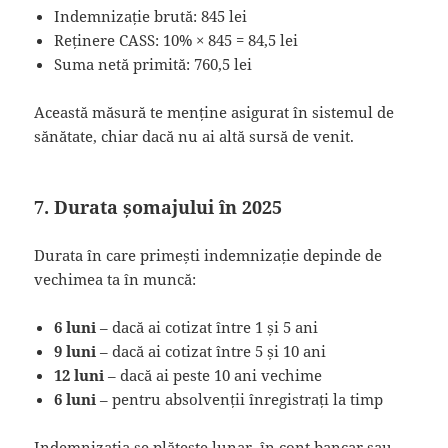
Indemnizație brută: 845 lei
Reținere CASS: 10% × 845 = 84,5 lei
Suma netă primită: 760,5 lei
Această măsură te menține asigurat în sistemul de
sănătate, chiar dacă nu ai altă sursă de venit.
7. Durata șomajului în 2025
Durata în care primești indemnizație depinde de
vechimea ta în muncă:
6 luni
– dacă ai cotizat între 1 și 5 ani
9 luni
– dacă ai cotizat între 5 și 10 ani
12 luni
– dacă ai peste 10 ani vechime
6 luni
– pentru absolvenții înregistrați la timp
Indemnizația se plătește lunar, în cont bancar sau