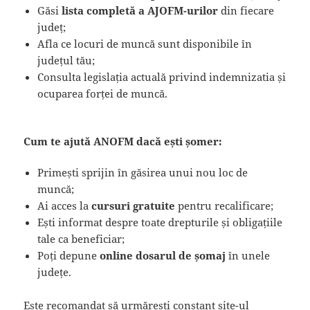
Găsi
lista completă a AJOFM-urilor
din fiecare
județ;
Afla ce locuri de muncă sunt disponibile în
județul tău;
Consulta legislația actuală privind indemnizatia și
ocuparea forței de muncă.
Cum te ajută ANOFM dacă ești șomer:
Primești sprijin în găsirea unui nou loc de
muncă;
Ai acces la
cursuri gratuite
pentru recalificare;
Ești informat despre toate drepturile și obligațiile
tale ca beneficiar;
Poți depune
online dosarul de șomaj
în unele
județe.
Este recomandat să urmărești constant site-ul