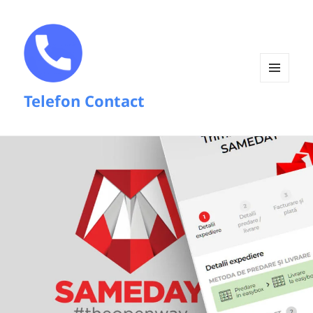
MENIU
Telefon Contact
ȘI
WIDGET-
URI