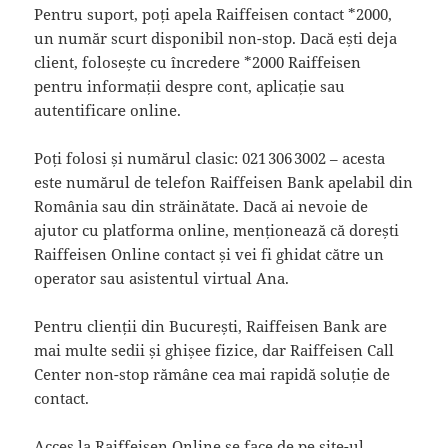
Pentru suport, poți apela Raiffeisen contact *2000,
un număr scurt disponibil non-stop. Dacă ești deja
client, folosește cu încredere *2000 Raiffeisen
pentru informații despre cont, aplicație sau
autentificare online.
Poți folosi și numărul clasic: 021 306 3002 – acesta
este numărul de telefon Raiffeisen Bank apelabil din
România sau din străinătate. Dacă ai nevoie de
ajutor cu platforma online, menționează că dorești
Raiffeisen Online contact și vei fi ghidat către un
operator sau asistentul virtual Ana.
Pentru clienții din București, Raiffeisen Bank are
mai multe sedii și ghișee fizice, dar Raiffeisen Call
Center non-stop rămâne cea mai rapidă soluție de
contact.
Acces la Raiffeisen Online se face de pe site-ul