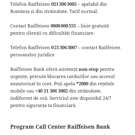
Telefon Raiffeisen
021 306 3002
– apelabil din
România și din străinătate. Tarif normal.
Contact Raiffeisen
0800 800 555
– linie gratuită
pentru clienții cu dificultăți financiare.
Telefon Raiffeisen
0 21 306 3007
– contact Raiffeisen
persoanelor juridice
Raiffeisen Bank oferă asistență
non-stop
pentru
urgențe, precum blocarea cardurilor sau accesul
neautorizat în cont. Poți apela
*2000
din rețelele
mobile sau
+40 21 306 3002
din străinătate,
indiferent de oră. Serviciul este disponibil 24/7
pentru siguranța ta financiară.
Program Call Center Raiffeisen Bank