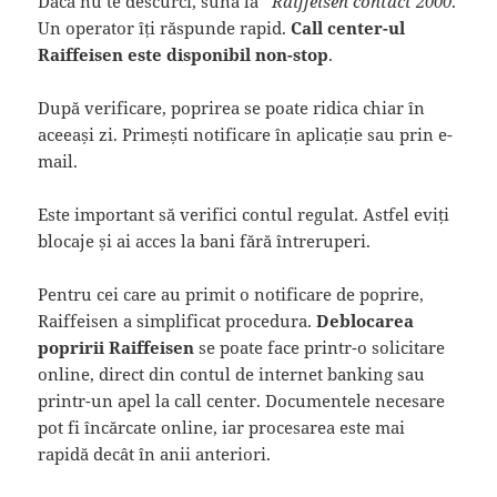
Dacă nu te descurci, sună la *
Raiffeisen contact 2000
.
Un operator îți răspunde rapid.
Call center-ul
Raiffeisen este disponibil non-stop
.
După verificare, poprirea se poate ridica chiar în
aceeași zi. Primești notificare în aplicație sau prin e-
mail.
Este important să verifici contul regulat. Astfel eviți
blocaje și ai acces la bani fără întreruperi.
Pentru cei care au primit o notificare de poprire,
Raiffeisen a simplificat procedura.
Deblocarea
popririi Raiffeisen
se poate face printr-o solicitare
online, direct din contul de internet banking sau
printr-un apel la call center. Documentele necesare
pot fi încărcate online, iar procesarea este mai
rapidă decât în anii anteriori.