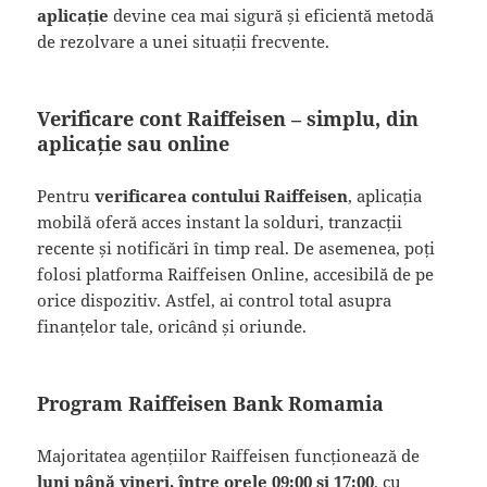
aplicație
devine cea mai sigură și eficientă metodă
de rezolvare a unei situații frecvente.
Verificare cont Raiffeisen – simplu, din
aplicație sau online
Pentru
verificarea contului Raiffeisen
, aplicația
mobilă oferă acces instant la solduri, tranzacții
recente și notificări în timp real. De asemenea, poți
folosi platforma Raiffeisen Online, accesibilă de pe
orice dispozitiv. Astfel, ai control total asupra
finanțelor tale, oricând și oriunde.
Program Raiffeisen Bank Romamia
Majoritatea agențiilor Raiffeisen funcționează de
luni până vineri, între orele 09:00 și 17:00
, cu