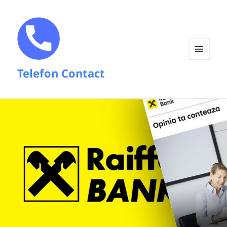
MENIU
Telefon Contact
ȘI
WIDGET-
URI